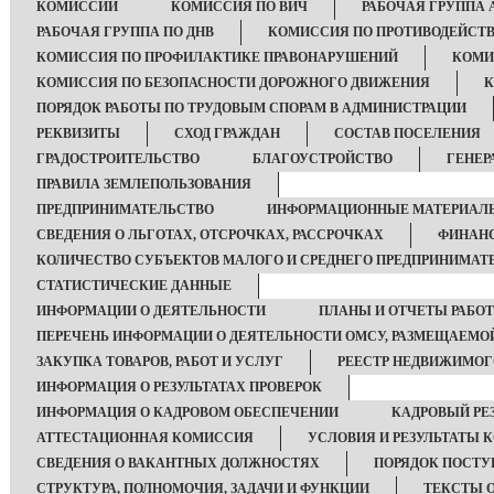
КОМИССИИ
КОМИССИЯ ПО ВИЧ
РАБОЧАЯ ГРУППА 
РАБОЧАЯ ГРУППА ПО ДНВ
КОМИССИЯ ПО ПРОТИВОДЕЙСТ
КОМИССИЯ ПО ПРОФИЛАКТИКЕ ПРАВОНАРУШЕНИЙ
КОМИ
КОМИССИЯ ПО БЕЗОПАСНОСТИ ДОРОЖНОГО ДВИЖЕНИЯ
К
ПОРЯДОК РАБОТЫ ПО ТРУДОВЫМ СПОРАМ В АДМИНИСТРАЦИИ
РЕКВИЗИТЫ
СХОД ГРАЖДАН
СОСТАВ ПОСЕЛЕНИЯ
ГРАДОСТРОИТЕЛЬСТВО
БЛАГОУСТРОЙСТВО
ГЕНЕР
ПРАВИЛА ЗЕМЛЕПОЛЬЗОВАНИЯ
ПРЕДПРИНИМАТЕЛЬСТВО
ИНФОРМАЦИОННЫЕ МАТЕРИАЛ
СВЕДЕНИЯ О ЛЬГОТАХ, ОТСРОЧКАХ, РАССРОЧКАХ
ФИНАНС
КОЛИЧЕСТВО СУБЪЕКТОВ МАЛОГО И СРЕДНЕГО ПРЕДПРИНИМАТ
СТАТИСТИЧЕСКИЕ ДАННЫЕ
ИНФОРМАЦИИ О ДЕЯТЕЛЬНОСТИ
ПЛАНЫ И ОТЧЕТЫ РАБО
ПЕРЕЧЕНЬ ИНФОРМАЦИИ О ДЕЯТЕЛЬНОСТИ ОМСУ, РАЗМЕЩАЕМОЙ
ЗАКУПКА ТОВАРОВ, РАБОТ И УСЛУГ
РЕЕСТР НЕДВИЖИМО
ИНФОРМАЦИЯ О РЕЗУЛЬТАТАХ ПРОВЕРОК
ИНФОРМАЦИЯ О КАДРОВОМ ОБЕСПЕЧЕНИИ
КАДРОВЫЙ РЕ
АТТЕСТАЦИОННАЯ КОМИССИЯ
УСЛОВИЯ И РЕЗУЛЬТАТЫ 
СВЕДЕНИЯ О ВАКАНТНЫХ ДОЛЖНОСТЯХ
ПОРЯДОК ПОСТ
СТРУКТУРА, ПОЛНОМОЧИЯ, ЗАДАЧИ И ФУНКЦИИ
ТЕКСТЫ 