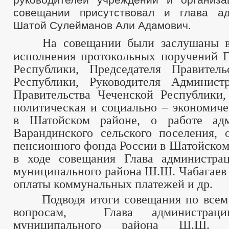
Планы и отчеты работы администрации
совещании присутствовал и глава ад
Перечень информации о деятельности ОМСУ, размещаемой в сет
Шатой Сулейманов Али Адамович.
Закупка товаров, работ и услуг
Реестр недвижимого имущества
На совещании были заслушаны в
Подведомственные организации
Информация о результатах проверок
исполнения протокольных поручений 
Информация о кадровом обеспечении
Республики, Председателя Правитель
Кадровый резерв
Республики, Руководителя Админис
Контактная информация
Аттестационная комиссия
Правительства Чеченской Республики
Условия и результаты конкурсов
политическая и социально – экономиче
Квалификационные требования
Сведения о вакантных должностях
в Шатойском районе, о работе адм
Порядок поступления граждан на муниципальную службу
Варандинского сельского поселения, 
_
пенсионного фонда России в Шатойском 
Структура, полномочия, задачи и функции
Тексты официальных выступлений и заявлений
в ходе совещания
Глава администрац
Сведения о численности муниципальных служащих администрации
муниципального района Ш.Ш. Чабагае
_
Совет депутатов
оплаты коммунальных платежей и др.
Депутаты
Подводя итоги совещания по всем 
Протоколы
Структура, полномочия, задачи и функции
вопросам, Глава администраци
Сведения о доходах депутатов
муниципального района Ш.Ш. 
_