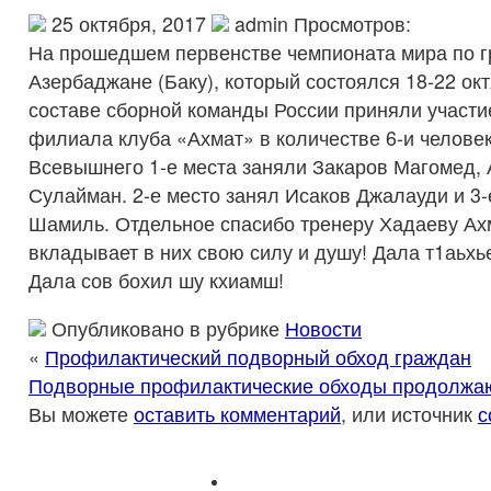
25 октября, 2017
admin Просмотров:
На прошедшем первенстве чемпионата мира по г
Азербаджане (Баку), который состоялся 18-22 окт
составе сборной команды России приняли участ
филиала клуба «Ахмат» в количестве 6-и человек
Всевышнего 1-е места заняли Закаров Магомед, 
Сулайман.
2-е место занял Исаков Джалауди и 3-
Шамиль. Отдельное спасибо тренеру Хадаеву Ахм
вкладывает в них свою силу и душу! Дала т1аьхь
Дала сов бохил шу кхиамш!
Опубликовано в рубрике
Новости
«
Профилактический подворный обход граждан
Подворные профилактические обходы продолжа
Вы можете
оставить комментарий
, или источник
с