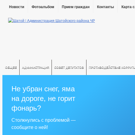
Новости
Фотоальбом
Прием граждан
Контакты
Карта 
ОБЩЕЕ
АДМИНИСТРАЦИЯ
СОВЕТ ДЕПУТАТОВ
ПРОТИВОДЕЙСТВИЕ КОРРУП
Не убран снег, яма
на дороге, не горит
фонарь?
Столкнулись с проблемой —
сообщите о ней!