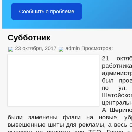
Сообщить о проблеме
Субботник
23 октября, 2017
admin Просмотров:
21 октя
работник
админист
был пров
по ул. 
Шато
центральн
А. Шерипо
были заменены флаги на новые, уб
вывешенные шиты для рекламы, а весь 
вывезен на полигон для ТБО.
Глава ад