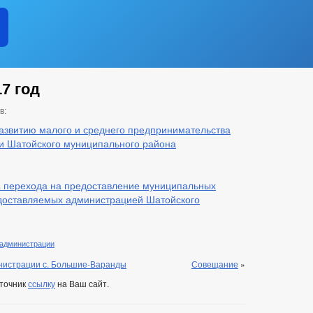
7 год
в:
азвитию малого и среднего предпринимательства
и Шатойского муниципального района
 перехода на предоставление муниципальных
едоставляемых администрацией Шатойского
 администрации
инистрации с. Большие-Варанды
Совещание
»
сточник
ссылку
на Ваш сайт.