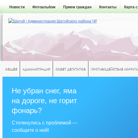
Новости
Фотоальбом
Прием граждан
Контакты
Карта 
ОБЩЕЕ
АДМИНИСТРАЦИЯ
СОВЕТ ДЕПУТАТОВ
ПРОТИВОДЕЙСТВИЕ КОРРУП
Не убран снег, яма
на дороге, не горит
фонарь?
Столкнулись с проблемой —
сообщите о ней!