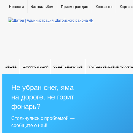
Новости
Фотоальбом
Прием граждан
Контакты
Карта 
ОБЩЕЕ
АДМИНИСТРАЦИЯ
СОВЕТ ДЕПУТАТОВ
ПРОТИВОДЕЙСТВИЕ КОРРУП
Не убран снег, яма
на дороге, не горит
фонарь?
Столкнулись с проблемой —
сообщите о ней!