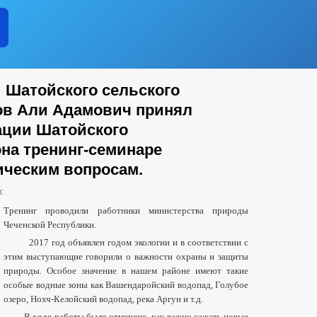
 Шатойского сельского
ов Али Адамович принял
ации Шатойского
на тренинг-семинаре
ческим вопросам.
:
Тренинг проводили работники министерства природы
Чеченской Республики.
2017 год объявлен годом экологии и в соответствии с
этим выступающие говорили о важности охраны и защиты
природы. Особое значение в нашем районе имеют такие
особые водные зоны как Вашендаройский водопад, Голубое
озеро, Нохч-Келойский водопад, река Аргун и т.д.
В ходе работы было отмечено, как важно сажать новые