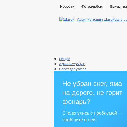
Новости
Фотоальбом
Прием гр
Общее
Администрация
Совет депутатов
Противодействие коррупции
Правовые акты
Не убран снег, яма
Бюджет
Муниципальные услуги
на дороге, не горит
Прием граждан
фонарь?
Столкнулись с проблемой —
сообщите о ней!