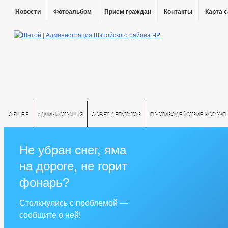
Новости
Фотоальбом
Прием граждан
Контакты
Карта 
ОБЩЕЕ
АДМИНИСТРАЦИЯ
СОВЕТ ДЕПУТАТОВ
ПРОТИВОДЕЙСТВИЕ КОРРУП
Не убран снег, яма
на дороге, не горит
фонарь?
Столкнулись с проблемой —
сообщите о ней!