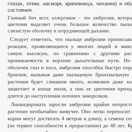
глазах, отеки, насморк, крапивница, чихание) и об
состояния.
Главный бич всех аллергиков – это амброзия, котор
цветения выделяет очень большое количество пыл
слизистую оболочку и затрудняющей дыхание.
Следует отметить, что пыльце амброзии приписыв
реакции, проявляющиеся у многих людей и жив
самую высокую, по сравнению с другими раст
проникаемости в верхние дыхательные пути. Но
оболочек глаз и носа, амброзия способна быстро по
бронхов, вызывая даже пыльцевую бронхиальную а
растения будет слишком много, возможен даже ка
зацветает в конце июля, а пик ее цветения прихо
длится до наступления осенних заморозков.
Ликвидировать заросли амброзии крайне непросто
растение необычайно живучее. Оно легко переносит з
корни могут достигать 4 метров в длину, а семена с
(не теряют способности к прорастанию) до 40 лет. К