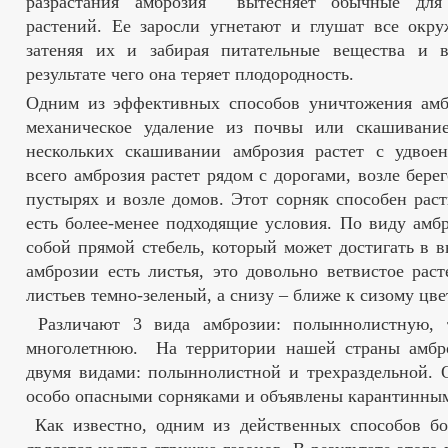
разрастания амброзия вытесняет обычные для
растений. Ее заросли угнетают и глушат все окр
затеняя их и забирая питательные вещества и 
результате чего она теряет плодородность.
Одним из эффективных способов уничтожения амбр
механическое удаление из почвы или скашивани
нескольких скашивании амброзия растет с удвое
всего амброзия растет рядом с дорогами, возле берег
пустырях и возле домов. Этот сорняк способен раст
есть более-менее подходящие условия. По виду амбр
собой прямой стебель, который может достигать в в
амброзии есть листья, это довольно ветвистое раст
листьев темно-зеленый, а снизу – ближе к сизому цве
Различают 3 вида амброзии: полыннолистную, 
многолетнюю. На территории нашей страны амбро
двумя видами: полыннолистной и трехраздельной. 
особо опасными сорняками и объявлены карантинны
Как известно, одним из действенных способов бо