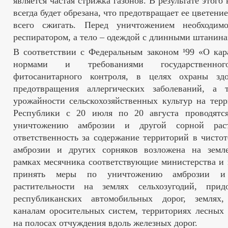
является частая стрижка газонов. В результате этого
всегда будет обрезана, что предотвращает ее цветен
всего сжигать. Перед уничтожением необходим
респиратором, а тело – одеждой с длинными штанина
В соответствии с Федеральным законом ¹99 «О кар
нормами и требованиями государственног
фитосанитарного контроля, в целях охраны здо
предотвращения аллергических заболеваний, а
урожайности сельскохозяйственных культур на тер
Республики с 20 июля по 20 августа проводятс
уничтожению амброзии и другой сорной раст
ответственность за содержание территорий в чистот
амброзии и других сорняков возложена на земле
рамках месячника соответствующие министерства и
принять меры по уничтожению амброзии и
растительности на землях сельхозугодий, при
республиканских автомобильных дорог, землях
каналам оросительных систем, территориях лесных 
на полосах отчуждения вдоль железных дорог.