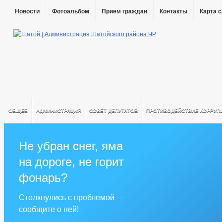
Новости
Фотоальбом
Прием граждан
Контакты
Карта 
ОБЩЕЕ
АДМИНИСТРАЦИЯ
СОВЕТ ДЕПУТАТОВ
ПРОТИВОДЕЙСТВИЕ КОРРУП
Не убран снег, яма
на дороге, не горит
фонарь?
Столкнулись с проблемой —
сообщите о ней!