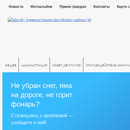
Новости
Фотоальбом
Прием граждан
Контакты
Карта 
ОБЩЕЕ
АДМИНИСТРАЦИЯ
СОВЕТ ДЕПУТАТОВ
ПРОТИВОДЕЙСТВИЕ КОРРУП
Не убран снег, яма
на дороге, не горит
фонарь?
Столкнулись с проблемой —
сообщите о ней!