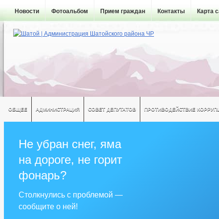
Новости
Фотоальбом
Прием граждан
Контакты
Карта 
ОБЩЕЕ
АДМИНИСТРАЦИЯ
СОВЕТ ДЕПУТАТОВ
ПРОТИВОДЕЙСТВИЕ КОРРУП
Не убран снег, яма
на дороге, не горит
фонарь?
Столкнулись с проблемой —
сообщите о ней!