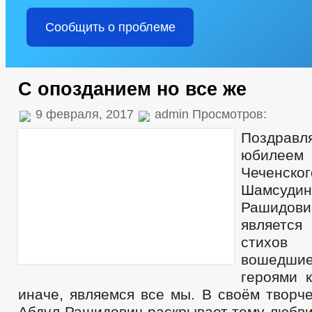
Сообщить о проблеме
С опозданием но все же
9 февраля, 2017
admin Просмотров:
Поздравл
юбилее
Чеченск
Шамсуд
Рашидови
является
стихов 
вошедшие 
героями к
иначе, являемся все мы. В своём творч
Абдул-Рашидович раскрывает тему любви