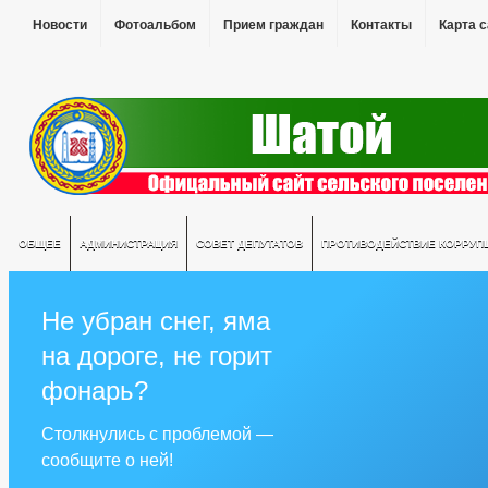
Новости
Фотоальбом
Прием граждан
Контакты
Карта 
ОБЩЕЕ
АДМИНИСТРАЦИЯ
СОВЕТ ДЕПУТАТОВ
ПРОТИВОДЕЙСТВИЕ КОРРУП
Не убран снег, яма
на дороге, не горит
фонарь?
Столкнулись с проблемой —
сообщите о ней!