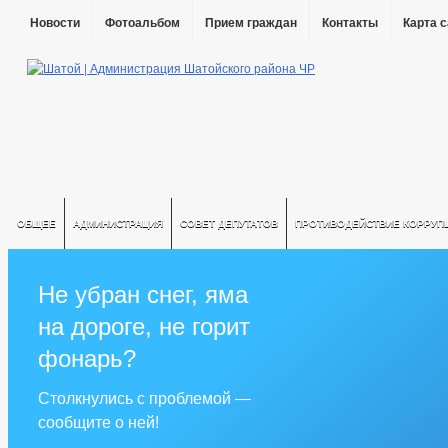
Новости
Фотоальбом
Прием граждан
Контакты
Карта 
ОБЩЕЕ
АДМИНИСТРАЦИЯ
СОВЕТ ДЕПУТАТОВ
ПРОТИВОДЕЙСТВИЕ КОРРУП
Не убран снег, яма
на дороге, не горит
фонарь?
Столкнулись с проблемой —
сообщите о ней!