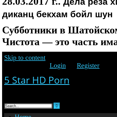
Дела реза х
28.03.2017 г..
диканц бекхам бойл шун
Субботники в Шатойском
Чистота — это часть има