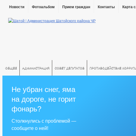
Новости
Фотоальбом
Прием граждан
Контакты
Карта 
ОБЩЕЕ
АДМИНИСТРАЦИЯ
СОВЕТ ДЕПУТАТОВ
ПРОТИВОДЕЙСТВИЕ КОРРУП
Не убран снег, яма
на дороге, не горит
фонарь?
Столкнулись с проблемой —
сообщите о ней!