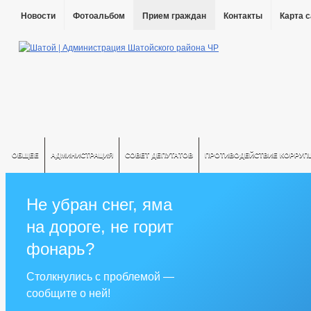
Новости
Фотоальбом
Прием граждан
Контакты
Карта 
ОБЩЕЕ
АДМИНИСТРАЦИЯ
СОВЕТ ДЕПУТАТОВ
ПРОТИВОДЕЙСТВИЕ КОРРУП
Не убран снег, яма
на дороге, не горит
фонарь?
Столкнулись с проблемой —
сообщите о ней!