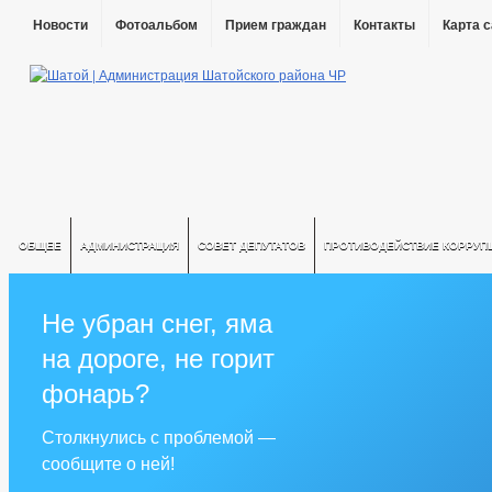
Новости
Фотоальбом
Прием граждан
Контакты
Карта 
ОБЩЕЕ
АДМИНИСТРАЦИЯ
СОВЕТ ДЕПУТАТОВ
ПРОТИВОДЕЙСТВИЕ КОРРУП
Не убран снег, яма
на дороге, не горит
фонарь?
Столкнулись с проблемой —
сообщите о ней!