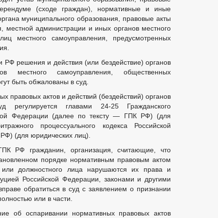
ерендуме (сходе граждан), нормативные и иные
органа муниципального образования, правовые акты
, местной администрации и иных органов местного
лиц местного самоуправления, предусмотренных
ия.
ии РФ решения и действия (или бездействие) органов
нов местного самоуправления, общественных
гут быть обжалованы в суд.
х правовых актов и действий (бездействий) органов
д регулируется главами 24-25 Гражданского
ской Федерации (далее по тексту — ГПК РФ) (для
тражного процессуального кодекса Российской
РФ) (для юридических лиц).
ГПК РФ гражданин, организация, считающие, что
тановленном порядке нормативным правовым актом
 или должностного лица нарушаются их права и
туцией Российской Федерации, законами и другими
праве обратиться в суд с заявлением о признании
полностью или в части.
ние об оспаривании нормативных правовых актов