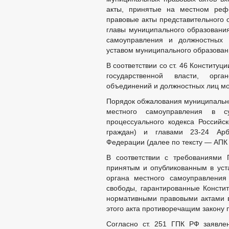
акты, принятые на местном реф
правовые акты представительного 
главы муниципального образования
самоуправления и должностных 
уставом муниципального образован
В соответствии со ст. 46 Конституц
государственной власти, орга
объединений и должностных лиц мо
Порядок обжалования муниципальны
местного самоуправления в су
процессуального кодекса Россий
граждан) и главами 23-24 Арби
Федерации (далее по тексту — АПК 
В соответствии с требованиями 
принятым и опубликованным в ус
органа местного самоуправления
свободы, гарантированные Консти
нормативными правовыми актами в
этого акта противоречащим закону 
Согласно ст. 251 ГПК РФ заявле