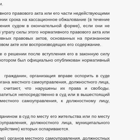
и.
вного правового акта или его части недействующими
ении срока на кассационное обжалование (в течение
ения судом в окончательной форме), если они не
 утрату силы этого нормативного правового акта или
тивных правовых актов, основанных на признанном
вом акте или воспроизводящих его содержание.
 о решении после вступления его в законную силу
в котором был официально опубликован нормативный
Ф гражданин, организация вправе оспорить в суде
ргана местного самоуправления, должностного лица,
и считают, что нарушены их права и свободы.
ратиться непосредственно в суд или в вышестоящий
местного самоуправления, к должностному лицу,
анином в суд по месту его жительства или по месту
оуправления, должностного лица, муниципального
действие) которых оспариваются.
ию) органов местного самоуправления, должностных