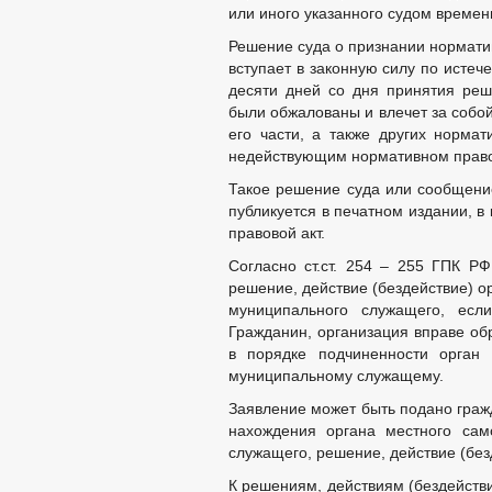
или иного указанного судом времен
Решение суда о признании нормати
вступает в законную силу по истеч
десяти дней со дня принятия реш
были обжалованы и влечет за собой
его части, а также других норма
недействующим нормативном право
Такое решение суда или сообщение
публикуется в печатном издании, 
правовой акт.
Согласно ст.ст. 254 – 255 ГПК Р
решение, действие (бездействие) о
муниципального служащего, есл
Гражданин, организация вправе об
в порядке подчиненности орган 
муниципальному служащему.
Заявление может быть подано гражд
нахождения органа местного сам
служащего, решение, действие (без
К решениям, действиям (бездейств