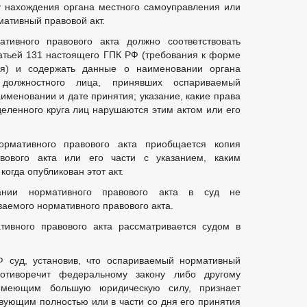
у нахождения органа местного самоуправления или
мативный правовой акт.
тивного правового акта должно соответствовать
атьей 131 настоящего ГПК РФ (требования к форме
ия) и содержать данные о наименовании органа
должностного лица, принявших оспариваемый
аименовании и дате принятия; указание, какие права
еленного круга лиц нарушаются этим актом или его
рмативного правового акта приобщается копия
вового акта или его части с указанием, каким
огда опубликован этот акт.
ании нормативного правового акта в суд не
аемого нормативного правового акта.
тивного правового акта рассматривается судом в
Ф суд, установив, что оспариваемый нормативный
отиворечит федеральному закону либо другому
 имеющим большую юридическую силу, признает
вующим полностью или в части со дня его принятия