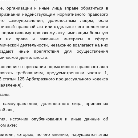
е, организации и иные лица вправе обратиться в
признании недействующим нормативного правового
ого самоуправления, должностным лицом, если
тивный правовой акт или отдельные его положения
му нормативному правовому акту, имеющим большую
ют их права и законные интересы в сфере
мической деятельности, незаконно возлагают на них
оздают иные препятствия для осуществления
мической деятельности.
заявление о признании нормативного правового акта
вовать требованиям, предусмотренным частью 1,
 3 статьи 125 Арбитражного процессуального кодекса
заявления).
заны:
о самоуправления, должностного лица, принявших
й акт;
тия, источник опубликования и иные данные об
ом акте;
вителя, которые, по его мнению, нарушаются этим