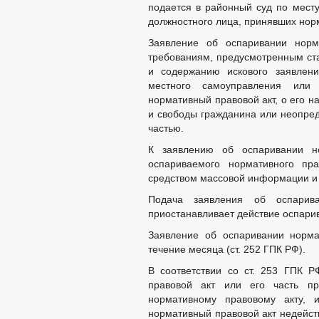
подается в районный суд по мест
должностного лица, принявших нор
Заявление об оспаривании норма
требованиям, предусмотренным ст
и содержанию искового заявлен
местного самоуправления или 
нормативный правовой акт, о его н
и свободы гражданина или неопред
частью.
К заявлению об оспаривании но
оспариваемого нормативного пра
средством массовой информации и к
Подача заявления об оспарив
приостанавливает действие оспарив
Заявление об оспаривании норма
течение месяца (ст. 252 ГПК РФ).
В соответствии со ст. 253 ГПК Р
правовой акт или его часть пр
нормативному правовому акту,
нормативный правовой акт недейст