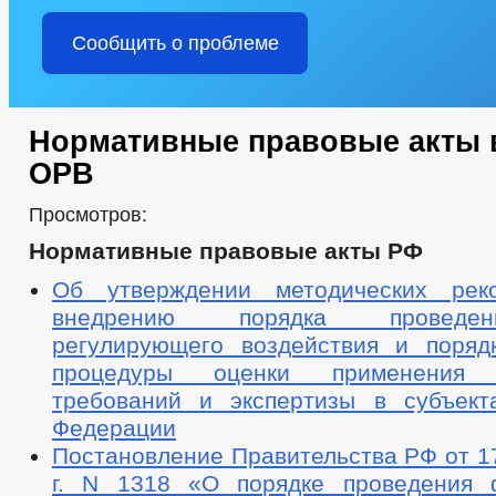
Сообщить о проблеме
Нормативные правовые акты 
ОРВ
Просмотров:
Нормативные правовые акты РФ
Об утверждении методических рек
внедрению порядка проведе
регулирующего воздействия и поряд
процедуры оценки применения о
требований и экспертизы в субъект
Федерации
Постановление Правительства РФ от 1
г. N 1318 «О порядке проведения 