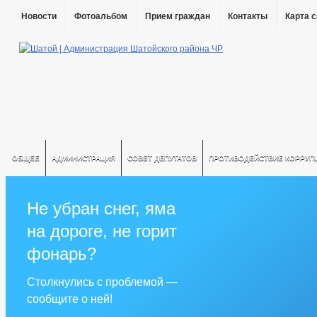
Новости
Фотоальбом
Прием граждан
Контакты
Карта 
ОБЩЕЕ
АДМИНИСТРАЦИЯ
СОВЕТ ДЕПУТАТОВ
ПРОТИВОДЕЙСТВИЕ КОРРУП
Не убран снег, яма
на дороге, не горит
фонарь?
Столкнулись с проблемой —
сообщите о ней!