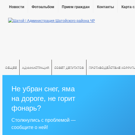
Новости
Фотоальбом
Прием граждан
Контакты
Карта 
ОБЩЕЕ
АДМИНИСТРАЦИЯ
СОВЕТ ДЕПУТАТОВ
ПРОТИВОДЕЙСТВИЕ КОРРУП
Не убран снег, яма
на дороге, не горит
фонарь?
Столкнулись с проблемой —
сообщите о ней!