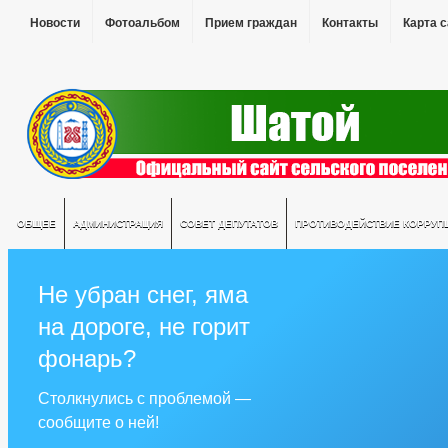
Новости
Фотоальбом
Прием граждан
Контакты
Карта 
ОБЩЕЕ
АДМИНИСТРАЦИЯ
СОВЕТ ДЕПУТАТОВ
ПРОТИВОДЕЙСТВИЕ КОРРУП
Не убран снег, яма
на дороге, не горит
фонарь?
Столкнулись с проблемой —
сообщите о ней!