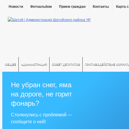
Новости
Фотоальбом
Прием граждан
Контакты
Карта 
ОБЩЕЕ
АДМИНИСТРАЦИЯ
СОВЕТ ДЕПУТАТОВ
ПРОТИВОДЕЙСТВИЕ КОРРУП
Не убран снег, яма
на дороге, не горит
фонарь?
Столкнулись с проблемой —
сообщите о ней!