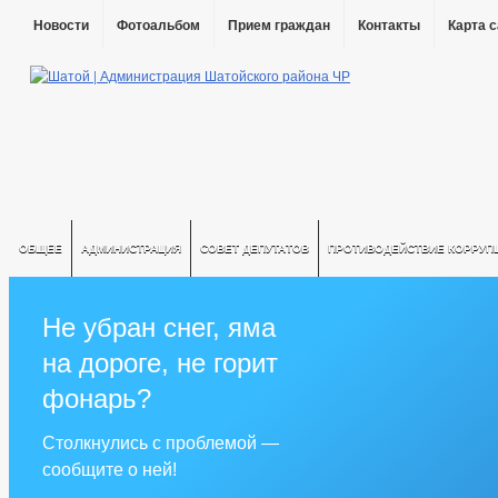
Новости
Фотоальбом
Прием граждан
Контакты
Карта 
ОБЩЕЕ
АДМИНИСТРАЦИЯ
СОВЕТ ДЕПУТАТОВ
ПРОТИВОДЕЙСТВИЕ КОРРУП
Не убран снег, яма
на дороге, не горит
фонарь?
Столкнулись с проблемой —
сообщите о ней!