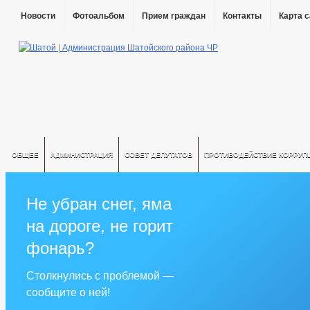
Новости
Фотоальбом
Прием граждан
Контакты
Карта 
ОБЩЕЕ
АДМИНИСТРАЦИЯ
СОВЕТ ДЕПУТАТОВ
ПРОТИВОДЕЙСТВИЕ КОРРУП
Не убран снег, яма
на дороге, не горит
фонарь?
Столкнулись с проблемой —
сообщите о ней!