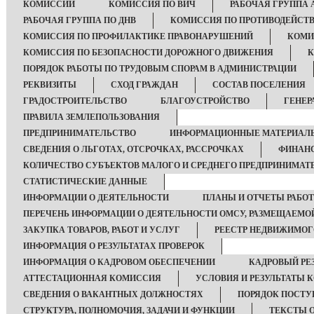
КОМИССИИ
КОМИССИЯ ПО ВИЧ
РАБОЧАЯ ГРУППА 
РАБОЧАЯ ГРУППА ПО ДНВ
КОМИССИЯ ПО ПРОТИВОДЕЙСТ
КОМИССИЯ ПО ПРОФИЛАКТИКЕ ПРАВОНАРУШЕНИЙ
КОМИ
КОМИССИЯ ПО БЕЗОПАСНОСТИ ДОРОЖНОГО ДВИЖЕНИЯ
К
ПОРЯДОК РАБОТЫ ПО ТРУДОВЫМ СПОРАМ В АДМИНИСТРАЦИИ
РЕКВИЗИТЫ
СХОД ГРАЖДАН
СОСТАВ ПОСЕЛЕНИЯ
ГРАДОСТРОИТЕЛЬСТВО
БЛАГОУСТРОЙСТВО
ГЕНЕР
ПРАВИЛА ЗЕМЛЕПОЛЬЗОВАНИЯ
ПРЕДПРИНИМАТЕЛЬСТВО
ИНФОРМАЦИОННЫЕ МАТЕРИАЛ
СВЕДЕНИЯ О ЛЬГОТАХ, ОТСРОЧКАХ, РАССРОЧКАХ
ФИНАНС
КОЛИЧЕСТВО СУБЪЕКТОВ МАЛОГО И СРЕДНЕГО ПРЕДПРИНИМАТ
СТАТИСТИЧЕСКИЕ ДАННЫЕ
ИНФОРМАЦИИ О ДЕЯТЕЛЬНОСТИ
ПЛАНЫ И ОТЧЕТЫ РАБО
ПЕРЕЧЕНЬ ИНФОРМАЦИИ О ДЕЯТЕЛЬНОСТИ ОМСУ, РАЗМЕЩАЕМОЙ
ЗАКУПКА ТОВАРОВ, РАБОТ И УСЛУГ
РЕЕСТР НЕДВИЖИМО
ИНФОРМАЦИЯ О РЕЗУЛЬТАТАХ ПРОВЕРОК
ИНФОРМАЦИЯ О КАДРОВОМ ОБЕСПЕЧЕНИИ
КАДРОВЫЙ РЕ
АТТЕСТАЦИОННАЯ КОМИССИЯ
УСЛОВИЯ И РЕЗУЛЬТАТЫ 
СВЕДЕНИЯ О ВАКАНТНЫХ ДОЛЖНОСТЯХ
ПОРЯДОК ПОСТ
СТРУКТУРА, ПОЛНОМОЧИЯ, ЗАДАЧИ И ФУНКЦИИ
ТЕКСТЫ 