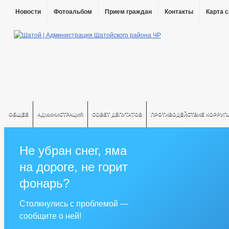
Новости
Фотоальбом
Прием граждан
Контакты
Карта 
ОБЩЕЕ
АДМИНИСТРАЦИЯ
СОВЕТ ДЕПУТАТОВ
ПРОТИВОДЕЙСТВИЕ КОРРУП
Не убран снег, яма
на дороге, не горит
фонарь?
Столкнулись с проблемой —
сообщите о ней!