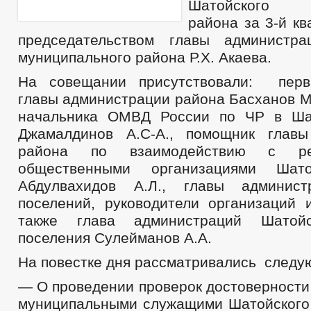
Шатойского м
района за 3-й кв
председательством главы администра
муниципального района Р.Х. Акаева.
На совещании присутствовали: перв
главы администрации района Басханов М
начальника ОМВД России по ЧР в Ша
Джамалдинов А.С-А., помощник главы
района по взаимодействию с ре
общественными организациями Шато
Абдулвахидов А.Л., главы админист
поселений, руководители организаций 
также глава администраций Шатойс
поселения Сулейманов А.А.
На повестке дня рассматривались следу
— О проведении проверок достоверности
муниципальными служащими Шатойского