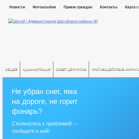
Новости
Фотоальбом
Прием граждан
Контакты
Карта 
ОБЩЕЕ
АДМИНИСТРАЦИЯ
СОВЕТ ДЕПУТАТОВ
ПРОТИВОДЕЙСТВИЕ КОРРУП
Не убран снег, яма
на дороге, не горит
фонарь?
Столкнулись с проблемой —
сообщите о ней!